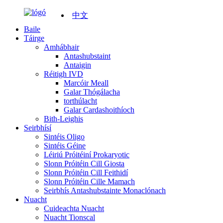
中文
Baile
Táirge
Amhábhair
Antashubstaint
Antaigin
Réitigh IVD
Marcóir Meall
Galar Thógálacha
torthúlacht
Galar Cardashoithíoch
Bith-Leighis
Seirbhísí
Sintéis Oligo
Sintéis Géine
Léiriú Próitéiní Prokaryotic
Slonn Próitéin Cill Giosta
Slonn Próitéin Cill Feithidí
Slonn Próitéin Cille Mamach
Seirbhís Antashubstainte Monaclónach
Nuacht
Cuideachta Nuacht
Nuacht Tionscal