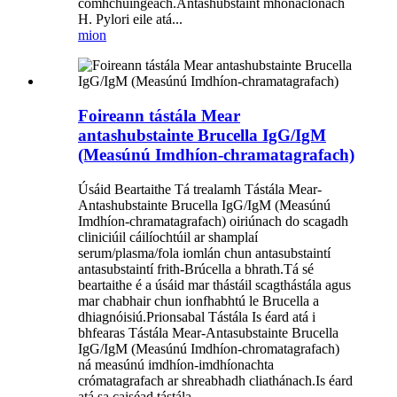
comhchuingeach.Antashubstaint mhonaclónach
H. Pylori eile atá...
mion
Foireann tástála Mear
antashubstainte Brucella IgG/IgM
(Measúnú Imdhíon-chramatagrafach)
Úsáid Beartaithe Tá trealamh Tástála Mear-
Antashubstainte Brucella IgG/IgM (Measúnú
Imdhíon-chramatagrafach) oiriúnach do scagadh
cliniciúil cáilíochtúil ar shamplaí
serum/plasma/fola iomlán chun antasubstaintí
antasubstaintí frith-Brúcella a bhrath.Tá sé
beartaithe é a úsáid mar thástáil scagthástála agus
mar chabhair chun ionfhabhtú le Brucella a
dhiagnóisiú.Prionsabal Tástála Is éard atá i
bhfearas Tástála Mear-Antasubstainte Brucella
IgG/IgM (Measúnú Imdhíon-chromatagrafach)
ná measúnú imdhíon-imdhíonachta
crómatagrafach ar shreabhadh cliathánach.Is éard
atá sa caiséad tástála ...