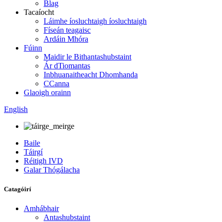
Blag
Tacaíocht
Láimhe íosluchtaigh íosluchtaigh
Físeán teagaisc
Ardáin Mhóra
Fúinn
Maidir le Bithantashubstaint
Ár dTiomantas
Inbhuanaitheacht Dhomhanda
CCanna
Glaoigh orainn
English
Baile
Táirgí
Réitigh IVD
Galar Thógálacha
Catagóirí
Amhábhair
Antashubstaint