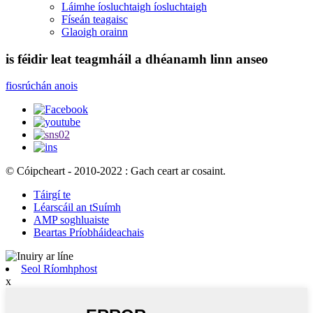
Láimhe íosluchtaigh íosluchtaigh
Físeán teagaisc
Glaoigh orainn
is féidir leat teagmháil a dhéanamh linn anseo
fiosrúchán anois
© Cóipcheart - 2010-2022 : Gach ceart ar cosaint.
Táirgí te
Léarscáil an tSuímh
AMP soghluaiste
Beartas Príobháideachais
Seol Ríomhphost
x