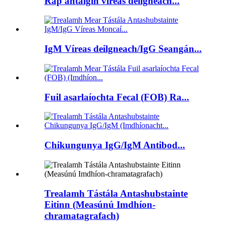
Rap antaigin víreas deilgneach...
IgM Víreas deilgneach/IgG Seangán...
Fuil asarlaíochta Fecal (FOB) Ra...
Chikungunya IgG/IgM Antibod...
Trealamh Tástála Antashubstainte
Eitinn (Measúnú Imdhíon-
chramatagrafach)