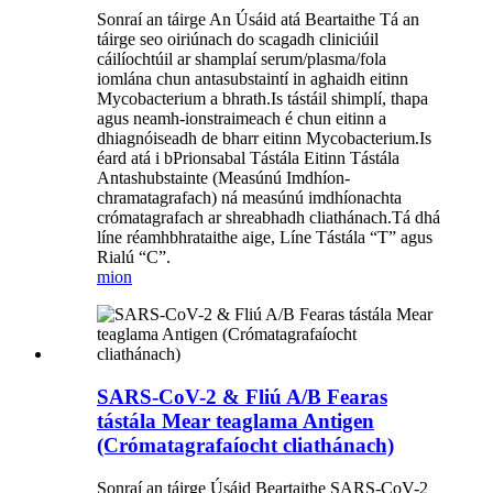
Sonraí an táirge An Úsáid atá Beartaithe Tá an
táirge seo oiriúnach do scagadh cliniciúil
cáilíochtúil ar shamplaí serum/plasma/fola
iomlána chun antasubstaintí in aghaidh eitinn
Mycobacterium a bhrath.Is tástáil shimplí, thapa
agus neamh-ionstraimeach é chun eitinn a
dhiagnóiseadh de bharr eitinn Mycobacterium.Is
éard atá i bPrionsabal Tástála Eitinn Tástála
Antashubstainte (Measúnú Imdhíon-
chramatagrafach) ná measúnú imdhíonachta
crómatagrafach ar shreabhadh cliathánach.Tá dhá
líne réamhbhrataithe aige, Líne Tástála “T” agus
Rialú “C”.
mion
SARS-CoV-2 & Fliú A/B Fearas
tástála Mear teaglama Antigen
(Crómatagrafaíocht cliathánach)
Sonraí an táirge Úsáid Beartaithe SARS-CoV-2