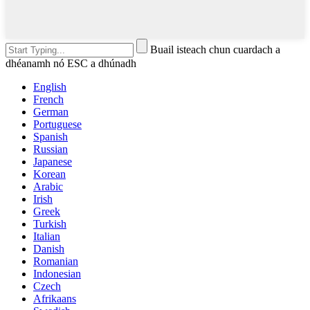
Buail isteach chun cuardach a
dhéanamh nó ESC a dhúnadh
English
French
German
Portuguese
Spanish
Russian
Japanese
Korean
Arabic
Irish
Greek
Turkish
Italian
Danish
Romanian
Indonesian
Czech
Afrikaans