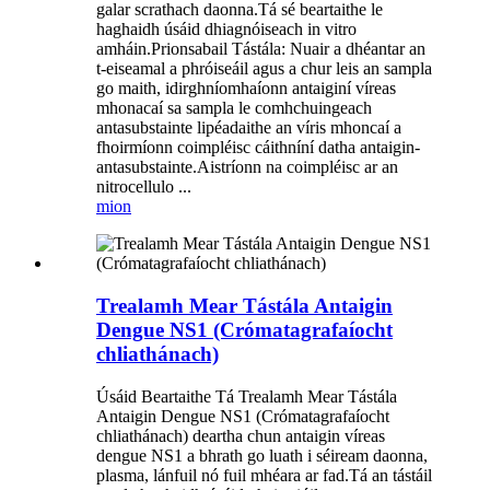
galar scrathach daonna.Tá sé beartaithe le
haghaidh úsáid dhiagnóiseach in vitro
amháin.Prionsabail Tástála: Nuair a dhéantar an
t-eiseamal a phróiseáil agus a chur leis an sampla
go maith, idirghníomhaíonn antaiginí víreas
mhonacaí sa sampla le comhchuingeach
antasubstainte lipéadaithe an víris mhoncaí a
fhoirmíonn coimpléisc cáithníní datha antaigin-
antasubstainte.Aistríonn na coimpléisc ar an
nitrocellulo ...
mion
Trealamh Mear Tástála Antaigin
Dengue NS1 (Crómatagrafaíocht
chliathánach)
Úsáid Beartaithe Tá Trealamh Mear Tástála
Antaigin Dengue NS1 (Crómatagrafaíocht
chliathánach) deartha chun antaigin víreas
dengue NS1 a bhrath go luath i séiream daonna,
plasma, lánfuil nó fuil mhéara ar fad.Tá an tástáil