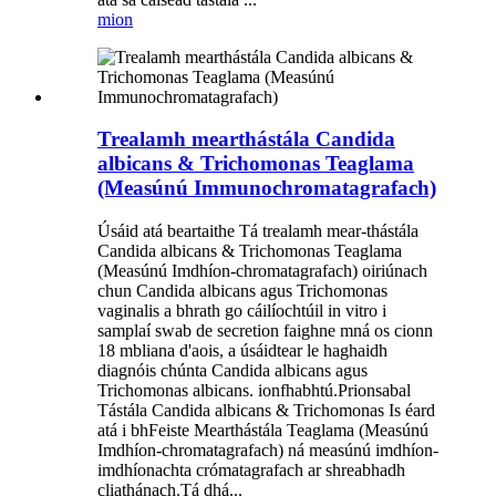
mion
Trealamh mearthástála Candida
albicans & Trichomonas Teaglama
(Measúnú Immunochromatagrafach)
Úsáid atá beartaithe Tá trealamh mear-thástála
Candida albicans & Trichomonas Teaglama
(Measúnú Imdhíon-chromatagrafach) oiriúnach
chun Candida albicans agus Trichomonas
vaginalis a bhrath go cáilíochtúil in vitro i
samplaí swab de secretion faighne mná os cionn
18 mbliana d'aois, a úsáidtear le haghaidh
diagnóis chúnta Candida albicans agus
Trichomonas albicans. ionfhabhtú.Prionsabal
Tástála Candida albicans & Trichomonas Is éard
atá i bhFeiste Mearthástála Teaglama (Measúnú
Imdhíon-chromatagrafach) ná measúnú imdhíon-
imdhíonachta crómatagrafach ar shreabhadh
cliathánach.Tá dhá...