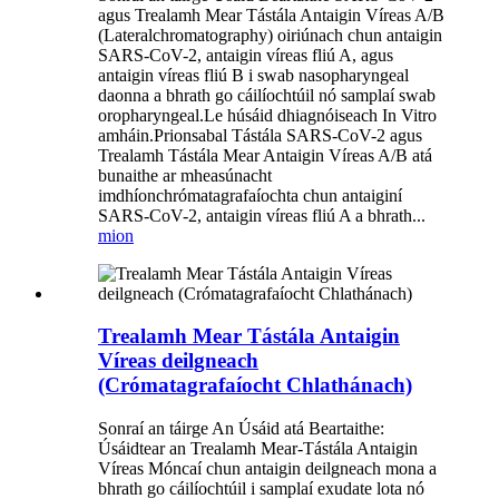
agus Trealamh Mear Tástála Antaigin Víreas A/B
(Lateralchromatography) oiriúnach chun antaigin
SARS-CoV-2, antaigin víreas fliú A, agus
antaigin víreas fliú B i swab nasopharyngeal
daonna a bhrath go cáilíochtúil nó samplaí swab
oropharyngeal.Le húsáid dhiagnóiseach In Vitro
amháin.Prionsabal Tástála SARS-CoV-2 agus
Trealamh Tástála Mear Antaigin Víreas A/B atá
bunaithe ar mheasúnacht
imdhíonchrómatagrafaíochta chun antaiginí
SARS-CoV-2, antaigin víreas fliú A a bhrath...
mion
Trealamh Mear Tástála Antaigin
Víreas deilgneach
(Crómatagrafaíocht Chlathánach)
Sonraí an táirge An Úsáid atá Beartaithe:
Úsáidtear an Trealamh Mear-Tástála Antaigin
Víreas Móncaí chun antaigin deilgneach mona a
bhrath go cáilíochtúil i samplaí exudate lota nó