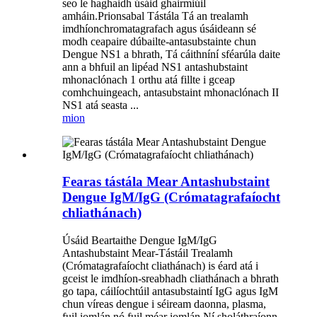
seo le haghaidh úsáid ghairmiúil
amháin.Prionsabal Tástála Tá an trealamh
imdhíonchromatagrafach agus úsáideann sé
modh ceapaire dúbailte-antasubstainte chun
Dengue NS1 a bhrath, Tá cáithníní sféarúla daite
ann a bhfuil an lipéad NS1 antashubstaint
mhonaclónach 1 orthu atá fillte i gceap
comhchuingeach, antasubstaint mhonaclónach II
NS1 atá seasta ...
mion
Fearas tástála Mear Antashubstaint
Dengue IgM/IgG (Crómatagrafaíocht
chliathánach)
Úsáid Beartaithe Dengue IgM/IgG
Antashubstaint Mear-Tástáil Trealamh
(Crómatagrafaíocht cliathánach) is éard atá i
gceist le imdhíon-sreabhadh cliathánach a bhrath
go tapa, cáilíochtúil antasubstaintí IgG agus IgM
chun víreas dengue i séiream daonna, plasma,
fuil iomlán nó fuil méar iomlán.Ní sholáthraíonn