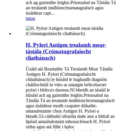
ach ag gairmithe leighis.Prionsabal na Tástála Tá
an trealamh imdhíonchramatagrafach agus
úsáidtear capt...
mion
H. Pylori Antigen trealamh mear-
tástála (Crómatagrafaíocht
cliathánach)
Úsáid atá Beartaithe Tá Trealamh Mear Tástála
Antigen H. Pylori (Crómatagrafaíocht
chliathánach) le húsáid le haghaidh diagnóis
cháilíochtúil in vitro ar antaigin helicobacter
pylori i bhfeces daonna.Ní bheidh an tástáil le
húsáid ach ag gairmithe leighis.Prionsabal na
Tástála Tá an trealamh imdhíonchromatagrafach
agus úsáidtear modh ceapaire dúbailte-
antasubstainte chun Antigen H. Pylori a
bhrath.Tá cáithníní sféarúla daite ann a bhfuil an
lipéad antashubstaint mhonaclónach H. Pylori
orthu agus atá fillte i bploc