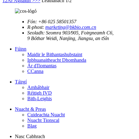
1
2
Ar Aghaidh >
>>
Leathanach 1/2
Fón:
+86 025 58501357
R-phost:
marketing@bkbio.com.cn
Seoladh:
Seomra 903/905, Foirgneamh C6,
9 Bóthar Weidi, Nanjing, Jiangsu, an tSín
Fúinn
Maidir le Bithantashubstaint
Inbhuanaitheacht Dhomhanda
Ár dTiomantas
CCanna
Táirgí
Amhábhair
Réitigh IVD
Bith-Leighis
Nuacht & Preas
Cuideachta Nuacht
Nuacht Tionscal
Blag
Nasc Cabhrach