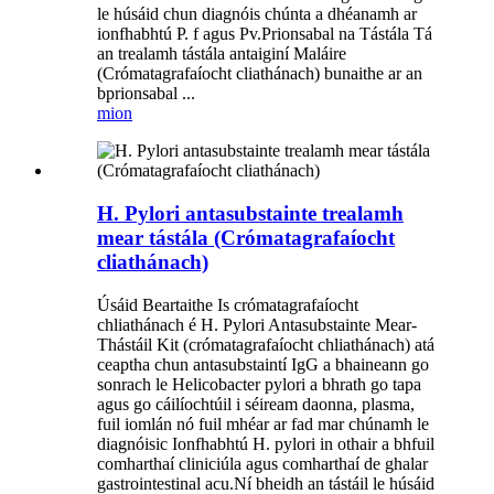
le húsáid chun diagnóis chúnta a dhéanamh ar
ionfhabhtú P. f agus Pv.Prionsabal na Tástála Tá
an trealamh tástála antaiginí Maláire
(Crómatagrafaíocht cliathánach) bunaithe ar an
bprionsabal ...
mion
H. Pylori antasubstainte trealamh
mear tástála (Crómatagrafaíocht
cliathánach)
Úsáid Beartaithe Is crómatagrafaíocht
chliathánach é H. Pylori Antasubstainte Mear-
Thástáil Kit (crómatagrafaíocht chliathánach) atá
ceaptha chun antasubstaintí IgG a bhaineann go
sonrach le Helicobacter pylori a bhrath go tapa
agus go cáilíochtúil i séiream daonna, plasma,
fuil iomlán nó fuil mhéar ar fad mar chúnamh le
diagnóisic Ionfhabhtú H. pylori in othair a bhfuil
comharthaí cliniciúla agus comharthaí de ghalar
gastrointestinal acu.Ní bheidh an tástáil le húsáid