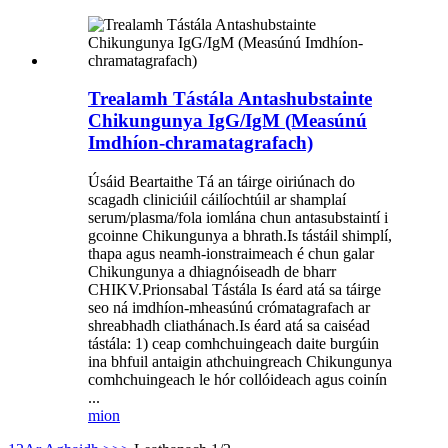
Trealamh Tástála Antashubstainte
Chikungunya IgG/IgM (Measúnú
Imdhíon-chramatagrafach)
Úsáid Beartaithe Tá an táirge oiriúnach do
scagadh cliniciúil cáilíochtúil ar shamplaí
serum/plasma/fola iomlána chun antasubstaintí i
gcoinne Chikungunya a bhrath.Is tástáil shimplí,
thapa agus neamh-ionstraimeach é chun galar
Chikungunya a dhiagnóiseadh de bharr
CHIKV.Prionsabal Tástála Is éard atá sa táirge
seo ná imdhíon-mheasúnú crómatagrafach ar
shreabhadh cliathánach.Is éard atá sa caiséad
tástála: 1) ceap comhchuingeach daite burgúin
ina bhfuil antaigin athchuingreach Chikungunya
comhchuingeach le hór collóideach agus coinín
...
mion