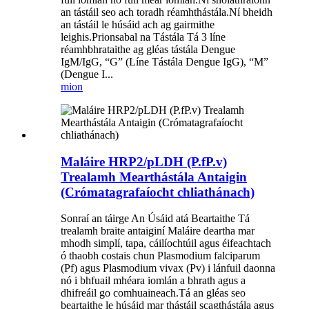
an tástáil seo ach toradh réamhthástála.Ní bheidh
an tástáil le húsáid ach ag gairmithe
leighis.Prionsabal na Tástála Tá 3 líne
réamhbhrataithe ag gléas tástála Dengue
IgM/IgG, “G” (Líne Tástála Dengue IgG), “M”
(Dengue I...
mion
Maláire HRP2/pLDH (P.fP.v)
Trealamh Mearthástála Antaigin
(Crómatagrafaíocht chliathánach)
Sonraí an táirge An Úsáid atá Beartaithe Tá
trealamh braite antaiginí Maláire deartha mar
mhodh simplí, tapa, cáilíochtúil agus éifeachtach
ó thaobh costais chun Plasmodium falciparum
(Pf) agus Plasmodium vivax (Pv) i lánfuil daonna
nó i bhfuail mhéara iomlán a bhrath agus a
dhifreáil go comhuaineach.Tá an gléas seo
beartaithe le húsáid mar thástáil scagthástála agus