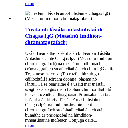
mion
Trealamh tástála antashubstainte
Chagas IgG (Measúnú Imdhíon-
chramatagrafach)
Úsáid Beartaithe Is éard atá i bhFeartán Tástála
Antashubstainte Chagas IgG (Measúnú Imdhíon-
chromatagrafach) ná measúnú imdhíonachta
crómatagrafach sreafa cliathánach chun IgG anti-
Trypanosoma cruzi (T. cruzi) a bhrath go
cáilíochtúil i séiream daonna, plasma nó
lánfuil.Tá sé beartaithe é a úsáid mar thástáil
scagthástála agus mar chabhair chun ionfhabhtú
le T. craiceáilte a dhiagnóisiú.Prionsabal Tástála
Is éard atá i bPeist Tástála Antashubstainte
Chagas IgG ná imdhíon-imdhíonacht
chromatagrafach sreabhadh cliathánach atá
bunaithe ar phrionsabal na himdhíon-
mheasúnaithe indíreach.Conjuga daite...
mion