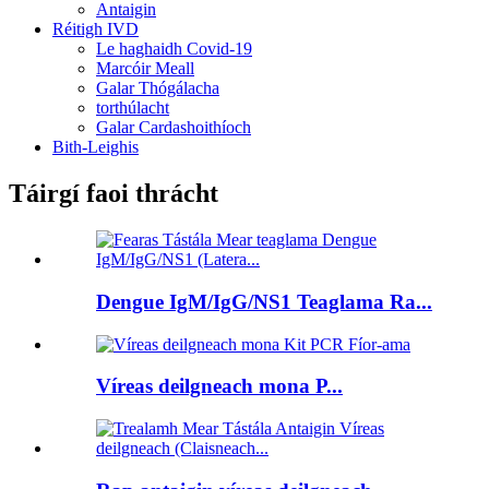
Antaigin
Réitigh IVD
Le haghaidh Covid-19
Marcóir Meall
Galar Thógálacha
torthúlacht
Galar Cardashoithíoch
Bith-Leighis
Táirgí faoi thrácht
Dengue IgM/IgG/NS1 Teaglama Ra...
Víreas deilgneach mona P...